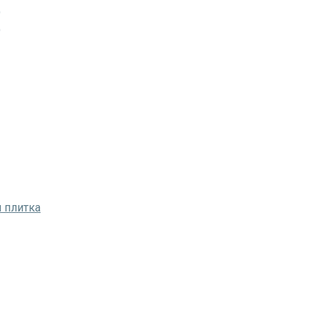
)
)
 плитка