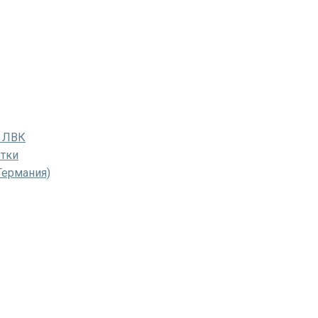
и ЛВК
тки
Германия)