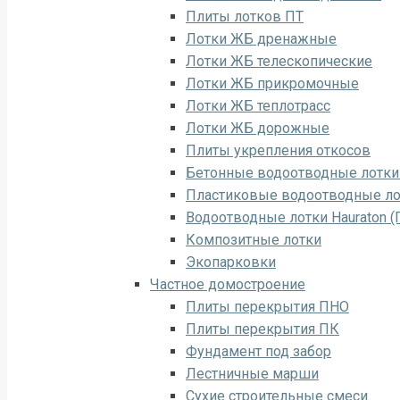
Плиты лотков ПТ
Лотки ЖБ дренажные
Лотки ЖБ телескопические
Лотки ЖБ прикромочные
Лотки ЖБ теплотрасс
Лотки ЖБ дорожные
Плиты укрепления откосов
Бетонные водоотводные лотк
Пластиковые водоотводные ло
Водоотводные лотки Hauraton (
Композитные лотки
Экопарковки
Частное домостроение
Плиты перекрытия ПНО
Плиты перекрытия ПК
Фундамент под забор
Лестничные марши
Сухие строительные смеси